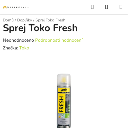
Přejít na obsah
Hledat
NÁKUP
Domů
/
Doplňky
/
Sprej Toko Fresh
Sprej Toko Fresh
Průměrné hodnocení produktu je 0,0 z 5 hvězdiček.
Neohodnoceno
Podrobnosti hodnocení
Značka:
Toko