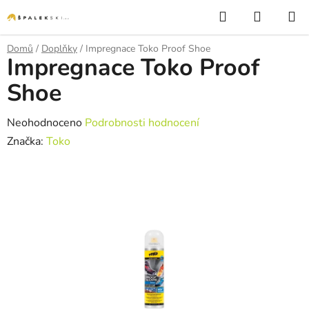
Přejít na obsah
Hledat
NÁKUP
Domů
/
Doplňky
/
Impregnace Toko Proof Shoe
Impregnace Toko Proof
Shoe
Průměrné hodnocení produktu je 0,0 z 5 hvězdiček.
Neohodnoceno
Podrobnosti hodnocení
Značka:
Toko