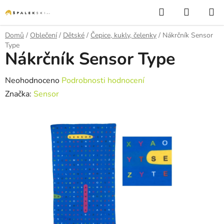
Přejít na obsah
Hledat
NÁKUP
Domů
/
Oblečení
/
Dětské
/
Čepice, kukly, čelenky
/
Nákrčník Sensor
Type
Nákrčník Sensor Type
Průměrné hodnocení produktu je 0,0 z 5 hvězdiček.
Neohodnoceno
Podrobnosti hodnocení
Značka:
Sensor