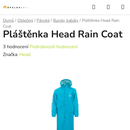
Přejít na obsah
Hledat
NÁKUP
Domů
/
Oblečení
/
Pánské
/
Bundy, kabáty
/
Pláštěnka Head Rain
Coat
Pláštěnka Head Rain Coat
Průměrné hodnocení produktu je 5,0 z 5 hvězdiček.
3 hodnocení
Podrobnosti hodnocení
Značka:
Head