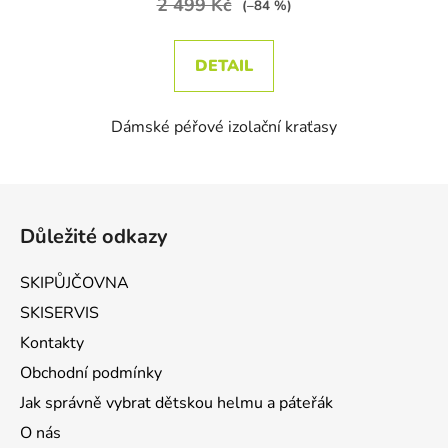
2 499 Kč
(–84 %)
DETAIL
Dámské péřové izolační kraťasy
Zápatí
Důležité odkazy
SKIPŮJČOVNA
SKISERVIS
Kontakty
Obchodní podmínky
Jak správně vybrat dětskou helmu a páteřák
O nás