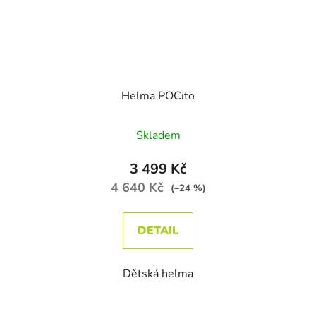
Helma POCito
Průměrné hodnocení produktu je
Skladem
3 499 Kč
4 640 Kč
(–24 %)
DETAIL
Dětská helma