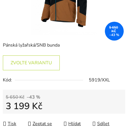
5 650
KČ
–43 %
Pánská lyžařská/SNB bunda
ZVOLTE VARIANTU
Kód:
5919/XXL
5 650 Kč
–43 %
3 199 Kč
Měrná cena:
Tisk
Zeptat se
Hlídat
Sdílet