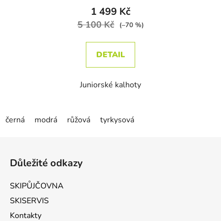
1 499 Kč
5 100 Kč
(–70 %)
DETAIL
Juniorské kalhoty
černá
modrá
růžová
tyrkysová
Zápatí
Důležité odkazy
SKIPŮJČOVNA
SKISERVIS
Kontakty