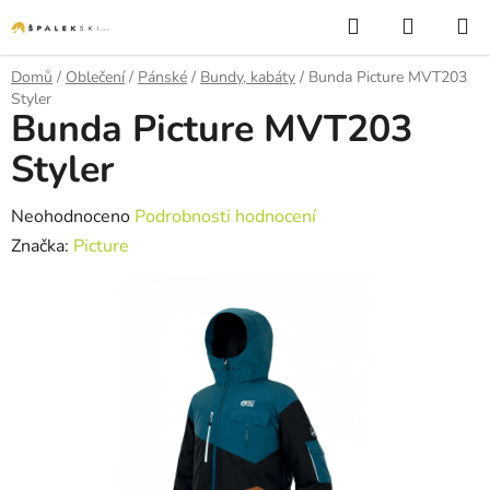
Přejít na obsah
Hledat
NÁKUP
Domů
/
Oblečení
/
Pánské
/
Bundy, kabáty
/
Bunda Picture MVT203
Styler
Bunda Picture MVT203
Styler
Průměrné hodnocení produktu je 0,0 z 5 hvězdiček.
Neohodnoceno
Podrobnosti hodnocení
Značka:
Picture