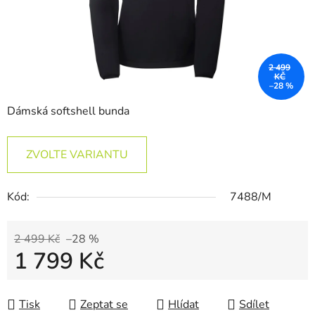
2 499
KČ
–28 %
Dámská softshell bunda
ZVOLTE VARIANTU
Kód:
7488/M
2 499 Kč
–28 %
1 799 Kč
Měrná cena:
Tisk
Zeptat se
Hlídat
Sdílet