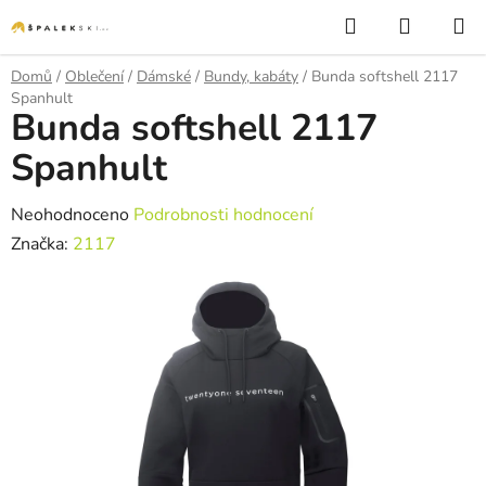
Přejít na obsah
Hledat
NÁKUP
Domů
/
Oblečení
/
Dámské
/
Bundy, kabáty
/
Bunda softshell 2117
Spanhult
Bunda softshell 2117
Spanhult
Průměrné hodnocení produktu je 0,0 z 5 hvězdiček.
Neohodnoceno
Podrobnosti hodnocení
Značka:
2117