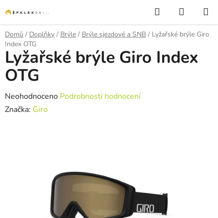
Přejít na obsah
Hledat
NÁKUP
Domů
/
Doplňky
/
Brýle
/
Brýle sjezdové a SNB
/
Lyžařské brýle Giro
Index OTG
Lyžařské brýle Giro Index
OTG
Průměrné hodnocení produktu je 0,0 z 5 hvězdiček.
Neohodnoceno
Podrobnosti hodnocení
Značka:
Giro