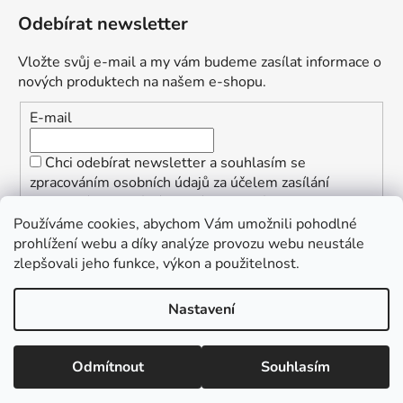
Odebírat newsletter
Vložte svůj e-mail a my vám budeme zasílat informace o
nových produktech na našem e-shopu.
E-mail
Chci odebírat newsletter a souhlasím se
zpracováním osobních údajů za účelem zasílání
informací o speciálních akcích a slevách.
Používáme cookies, abychom Vám umožnili pohodlné
PŘIHLÁSIT SE
prohlížení webu a díky analýze provozu webu neustále
zlepšovali jeho funkce, výkon a použitelnost.
Nastavení
Vytvořil Shoptet
Copyright 2026
ŠpalekSki
. Všechna práva vyhrazena.
Odmítnout
Souhlasím
Upravit nastavení cookies