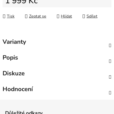
1 999 Kč
Měrná cena:
Tisk
Zeptat se
Hlídat
Sdílet
Varianty
Popis
Diskuze
Hodnocení
Zápatí
Důležité odkazy