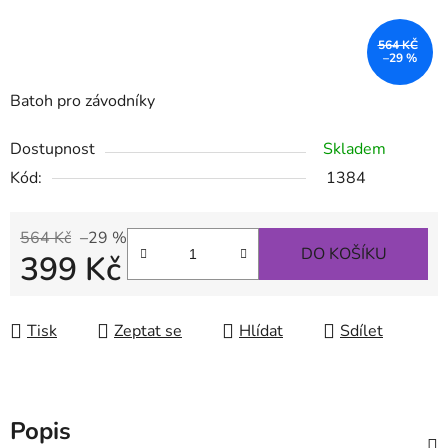
564 KČ
–29 %
Batoh pro závodníky
Dostupnost
Skladem
Kód:
1384
564 Kč
–29 %
DO KOŠÍKU
399 Kč
Měrná cena:
Tisk
Zeptat se
Hlídat
Sdílet
Popis