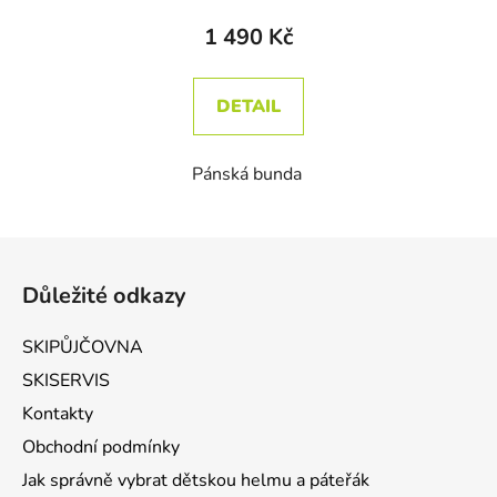
1 490 Kč
DETAIL
Pánská bunda
Zápatí
Důležité odkazy
SKIPŮJČOVNA
SKISERVIS
Kontakty
Obchodní podmínky
Jak správně vybrat dětskou helmu a páteřák