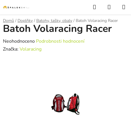
Přejít na obsah
Hledat
NÁKUP
Domů
/
Doplňky
/
Batohy, tašky, obaly
/
Batoh Volaracing Racer
Batoh Volaracing Racer
Průměrné hodnocení produktu je 0,0 z 5 hvězdiček.
Neohodnoceno
Podrobnosti hodnocení
Značka:
Volaracing